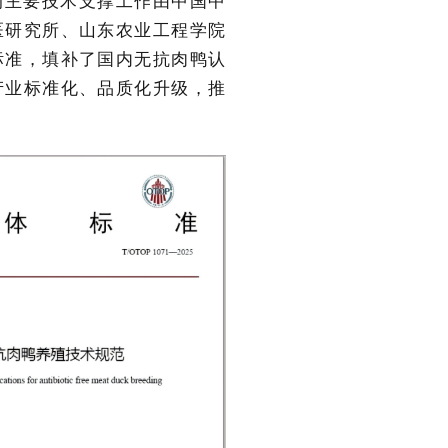
标准的主要技术支撑工作由中国中
医研究所、山东农业工程学院
标准，填补了国内无抗肉鸭认
产业标准化、品质化升级，推