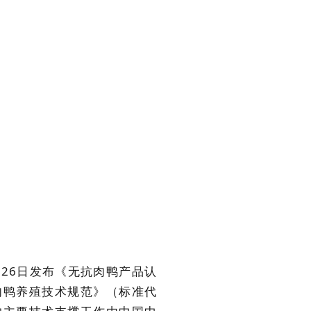
月26日发布《无抗肉鸭产品认
无抗肉鸭养殖技术规范》（标准代