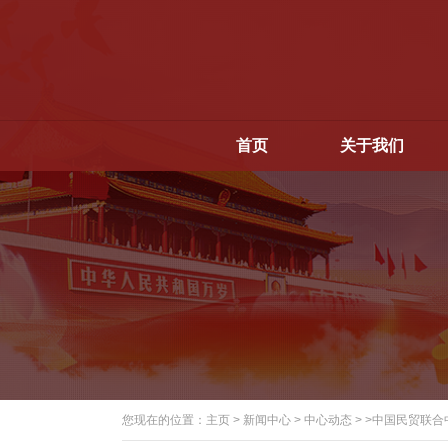
首页
关于我们
中心介绍
指导单位
中心架构 （人
员公示）
中心大事记
人才招聘
您现在的位置：
主页
>
新闻中心
>
中心动态
> >中国民贸联