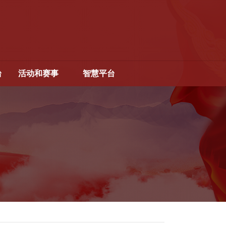
台
活动和赛事
智慧平台
第二届一乡一
一乡一品数字
品乡村振兴AI
身份证
绘画大赛
智慧农业解决
一乡一品国际
方案
博览会
长沙市特色产
展商动态
业地图
一乡一品乡村
新闻宣发
振兴AI绘画大
赛