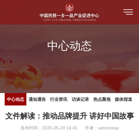
首页
中心动态
关于我们
一乡一品
中心介绍
新闻中心
教育培训
指导单位
培训视频
中心动态
中心动态
通知通告
行业资讯
访谈记录
热点聚焦
媒体报道
产品评价
中心架构 （人员公示）
公共服务平台
培训视频
文件解读：推动品牌提升 讲好中国故事
通知通告
防伪溯源
活动和赛事
发布时间：2025-05-20 16:41
作者：adminotop
中心大事记
人才培训系统