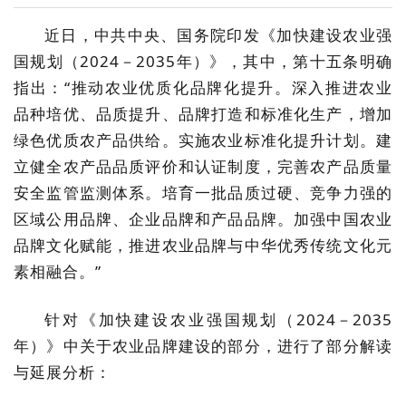
行业资讯
智慧平台
第二届一乡一品乡村振兴AI绘画大赛
规划辅导
近日，中共中央、国务院印发《加快建设农业强
人才招聘
国规划（2024－2035年）》，其中，第十五条明确
一乡一品数字身份证
访谈记录
一乡一品国际博览会
指出：“推动农业优质化品牌化提升。深入推进农业
标准制定
联系我们
品种培优、品质提升、品牌打造和标准化生产，增加
智慧农业解决方案
热点聚焦
绿色优质农产品供给。实施农业标准化提升计划。建
展商动态
保险赔付
立健全农产品品质评价和认证制度，完善农产品质量
合作平台
安全监管监测体系。培育一批品质过硬、竞争力强的
长沙市特色产业地图
媒体报道
一乡一品乡村振兴AI绘画大赛
6+3服务商征集
区域公用品牌、企业品牌和产品品牌。加强中国农业
品牌文化赋能，推进农业品牌与中华优秀传统文化元
新闻宣发
素相融合。”
针对《加快建设农业强国规划（2024－2035
税筹业务
年）》中关于农业品牌建设的部分，进行了部分解读
与延展分析：
信息化平台