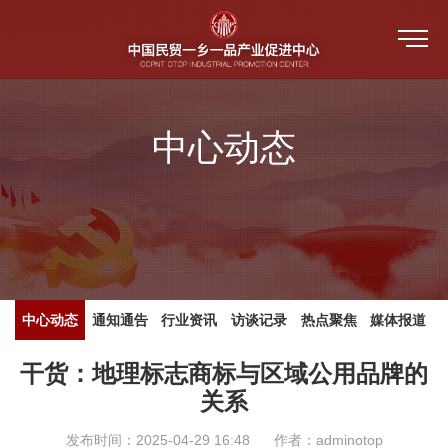
首页
中心动态
关于我们
一乡一品
中心介绍
新闻中心
教育培训
指导单位
培训视频
中心动态
中心动态
通知通告
行业资讯
访谈记录
热点聚焦
媒体报道
产品评价
中心架构 （人员公示）
公共服务平台
培训视频
干货：地理标志商标与区域公用品牌的
通知通告
关系
防伪溯源
活动和赛事
中心大事记
人才培训系统
发布时间：2025-04-29 16:48
作者：adminotop