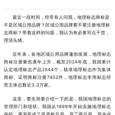
行业资讯
智慧平台
第二届一乡一品乡村振兴AI绘画大赛
规划辅导
人才招聘
最近一段时间，经常有人问我，地理标志商标是
一乡一品数字身份证
访谈记录
一乡一品国际博览会
不是区域公用品牌？区域公用品牌要不要注册地理标
标准制定
联系我们
志商标？带着这样的问题，我认为有必要写点干货，
智慧农业解决方案
热点聚焦
理清头绪。
展商动态
保险赔付
合作平台
近年来，各地区域公用品牌蓬勃发展，地理标志
长沙市特色产业地图
媒体报道
一乡一品乡村振兴AI绘画大赛
6+3服务商征集
商标注册量也逐年上升，截至2024年底，我国累计
认定地理标志产品2544个，核准地理标志作为集体
新闻宣发
商标、证明商标注册7402件，地理标志专用标志经
营主体总数近3.3万家。
税筹业务
这里，要先简要介绍一下的是，我国地理标志的
管理部门和现状。我国从1999年开始实施地理标志
信息化平台
保护，逐渐形成了原质检总局、原工商总局、原农业